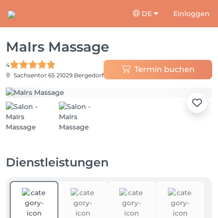
DE
Einloggen
MaIrs Massage
4
Termin buchen
Sachsentor 65
21029 Bergedorf
Dienstleistungen