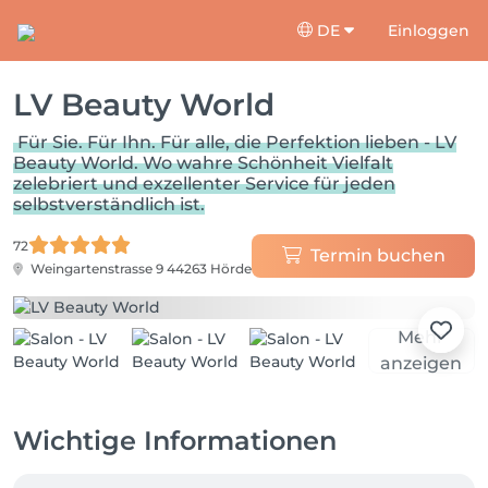
DE
Einloggen
LV Beauty World
Für Sie. Für Ihn. Für alle, die Perfektion lieben - LV
Beauty World. Wo wahre Schönheit Vielfalt
zelebriert und exzellenter Service für jeden
selbstverständlich ist.
72
Termin buchen
Weingartenstrasse 9
44263 Hörde
Mehr
anzeigen
Wichtige Informationen