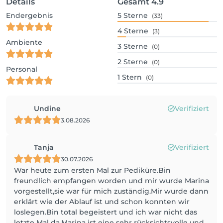
Details
Gesamt
4.9
Endergebnis
5
Sterne
(33)
4
Sterne
(3)
Ambiente
3
Sterne
(0)
2
Sterne
(0)
Personal
1
Stern
(0)
Undine
Verifiziert
3.08.2026
Tanja
Verifiziert
30.07.2026
War heute zum ersten Mal zur Pediküre.Bin
freundlich empfangen worden und mir wurde Marina
vorgestellt,sie war für mich zuständig.Mir wurde dann
erklärt wie der Ablauf ist und schon konnten wir
loslegen.Bin total begeistert und ich war nicht das
letzte Mal da.Marina ist eine sehr rücksichtsvolle und...