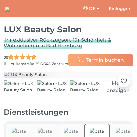
DE
Einloggen
LUX Beauty Salon
Ihr exklusiver Rückzugsort für Schönheit &
Wohlbefinden in Bad Homburg
36
Termin buchen
Louisenstraße 29
61348 Zentrum
Mehr
anzeigen
Dienstleistungen