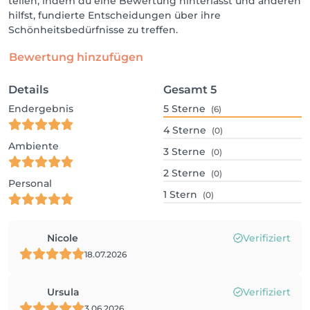
teilen, indem du eine Bewertung hinterlässt und anderen
hilfst, fundierte Entscheidungen über ihre
Schönheitsbedürfnisse zu treffen.
Bewertung hinzufügen
Details
Gesamt
5
Endergebnis
5
Sterne
(6)
4
Sterne
(0)
Ambiente
3
Sterne
(0)
2
Sterne
(0)
Personal
1
Stern
(0)
Nicole
Verifiziert
18.07.2026
Ursula
Verifiziert
3.06.2026