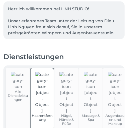
Herzlich willkommen bei LINH STUDIO!

Unser erfahrenes Team unter der Leitung von Dieu 
Linh Nguyen freut sich darauf, Sie in unserem 
preisgekrönten Wimpern und Augenbrauenstudio 
zu begrüßen. Mit über 11 Jahren gesammelter 
Expertise und internationalen Auszeichnungen 
bieten wir Ihnen erstklassige Beauty Behandlungen 
Dienstleistungen
im Herzen von Frankfurt.

Jedes Teammitglied bei LINH STUDIO ist speziell 
geschult und teilt unsere Leidenschaft für 
Perfektion. Wir nehmen uns die Zeit, Sie individuell 
zu beraten und gemeinsam den Look zu kreieren, 
Alle
der Ihre natürliche Schönheit optimal unterstreicht.

Dienstleistu
ngen
Vertrauen Sie auf die Qualität und den Service, für 
den bereits tausende Kundinnen LINH STUDIO 
Haarentfern
Nägel,
Massage &
Augenbrau
gewählt haben.

ung
Hände &
Spa
en und
Füße
Makeup