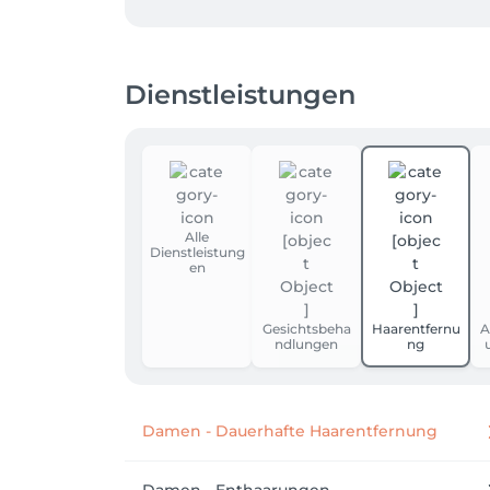
Wirkstoffbehandlungen und modernste Gerä
Ich berate Sie individuell und erstelle ei
Dienstleistungen
hochwirksame Spezialbehandlungen wie z. B
Genießen Sie Entspannung und Wohlbefinden
Mein Studio ist mit sehr bequemen Wellness
High-Tech Geräte im Kosmetik- sowie Pedik
Ich freue mich, Sie in meinem Kosmetikinst
Alle
Dienstleistung
en
Ihre Betül Sönmez
Gesichtsbeha
Haarentfernu
A
ndlungen
ng
Damen - Dauerhafte Haarentfernung