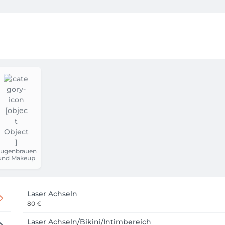
te sorgen für optimale Beauty-Ergebnisse.

nen auf Ihr Hautbild abgestimmten Pflegeplan – ob hochwertig
. Microdermabrasion, Microneedling, Ultraschalltherapie od
 für Körper, Geist und Seele und erfahren Sie jugendlich d
liegen ausgestattet, die Ihnen die optimale Entspannungspos
ürebereich sorgen für optimale Behandlungserfolge und hygi
itut begrüßen zu dürfen!

ugenbrauen
und Makeup
Laser Achseln
80 €
Laser Achseln/Bikini/Intimbereich