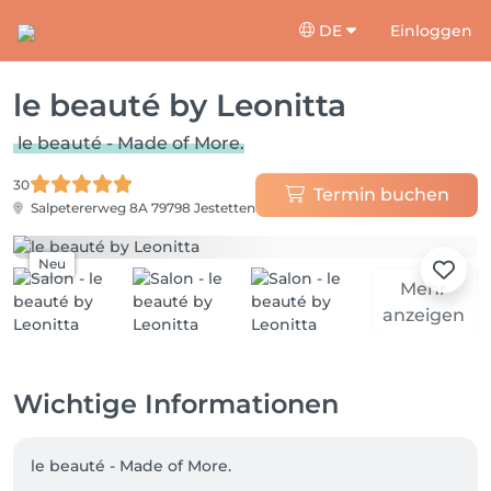
DE
Einloggen
le beauté by Leonitta
le beauté - Made of More.
30
Termin buchen
Salpetererweg 8A
79798 Jestetten
Neu
Mehr
anzeigen
Wichtige Informationen
le beauté - Made of More. 