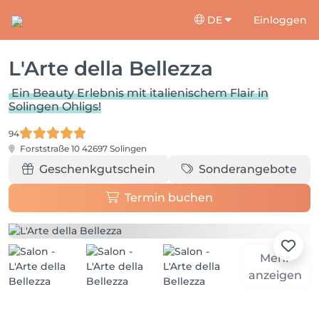
DE
Einloggen
L'Arte della Bellezza
Ein Beauty Erlebnis mit italienischem Flair in
Solingen Ohligs!
94
Forststraße 10
42697 Solingen
Geschenkgutschein
Sonderangebote
Termin buchen
Mehr
anzeigen