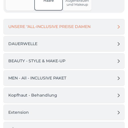
Haare
Augenbrauen
                        Vom 》 22. 09.26 bis 25.09.2026!

und Makeup
>Svjetlana:     Vom    05.08.26 bis 18.08.2026!

                        Vom   01.09.26 bis 11.09.2026!

UNSERE "ALL-INCLUSIVE PREISE DAMEN
Salon L’Arte della Bellezza bleibt für Sie geöffnet!!
DAUERWELLE
BEAUTY - STYLE & MAKE-UP
MEN - All - INCLUSIVE PAKET
Kopfhaut - Behandlung
Extension