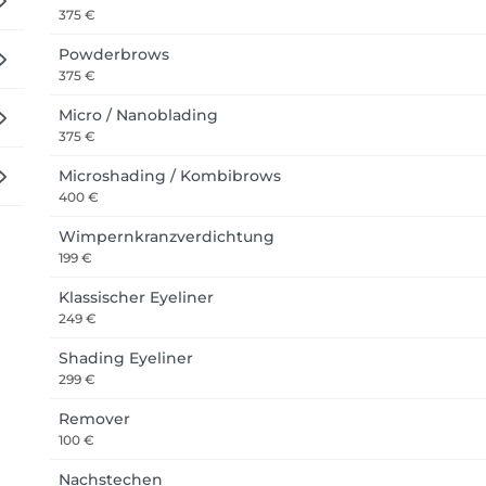
375 €
Powderbrows
375 €
Micro / Nanoblading
375 €
Microshading / Kombibrows
400 €
Wimpernkranzverdichtung
199 €
Klassischer Eyeliner
249 €
Shading Eyeliner
299 €
Remover
100 €
Nachstechen