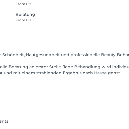
From
0 €
Beratung
From
0 €
r Schönheit, Hautgesundheit und professionelle Beauty-Beh
uelle Beratung an erster Stelle. Jede Behandlung wird indivi
t und mit einem strahlenden Ergebnis nach Hause gehst.
ents