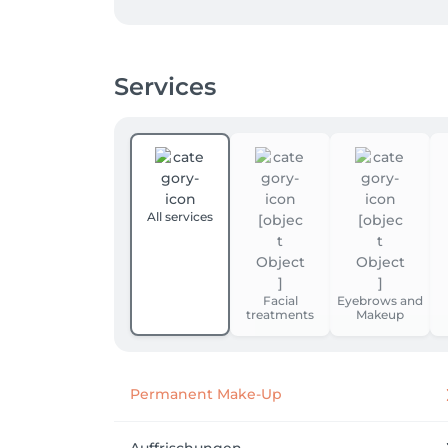
Services
All services
Facial
Eyebrows and
treatments
Makeup
Permanent Make-Up