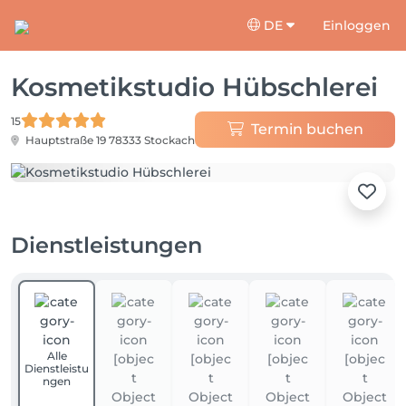
DE
Einloggen
Kosmetikstudio Hübschlerei
15
Termin buchen
Hauptstraße 19
78333 Stockach
Dienstleistungen
Alle
Dienstleistu
ngen