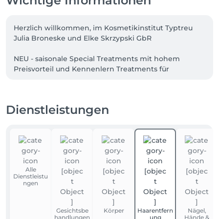
Wichtige Informationen
Herzlich willkommen, im Kosmetikinstitut Typtreu

Julia Broneske und Elke Skrzypski GbR

NEU - saisonale Special Treatments mit hohem 
Preisvorteil und Kennenlern Treatments für 
NeukundInnen

Am Standort Hultschiner Damm 201 in 12623 Berlin 
Dienstleistungen
Mahlsdorf haben wir einen Ort geschaffen, an dem 
Sie intensive Entspannung kombiniert mit effektiver 
Wirkstoffkosmetik genießen können - als kurzer 
Schönheitsturbo zwischendurch, regenerative 
Medical Beauty Anwendungen oder als High-Level- 
Schönheitserlebnis. 

Alle
Dienstleistu
Schönheit ist etwas ganz Persönliches – ebenso 
ngen
unsere Haut. Dieses Super-Organ ist so individuell 
wie Ihr Fingerabdruck. 

Gesichtsbe
Körper
Haarentfern
Nägel,
handlungen
ung
Hände &