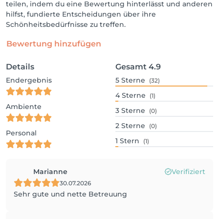
teilen, indem du eine Bewertung hinterlässt und anderen
hilfst, fundierte Entscheidungen über ihre
Schönheitsbedürfnisse zu treffen.
Bewertung hinzufügen
Details
Gesamt
4.9
Endergebnis
5
Sterne
(32)
4
Sterne
(1)
Ambiente
3
Sterne
(0)
2
Sterne
(0)
Personal
1
Stern
(1)
Marianne
Verifiziert
30.07.2026
Sehr gute und nette Betreuung