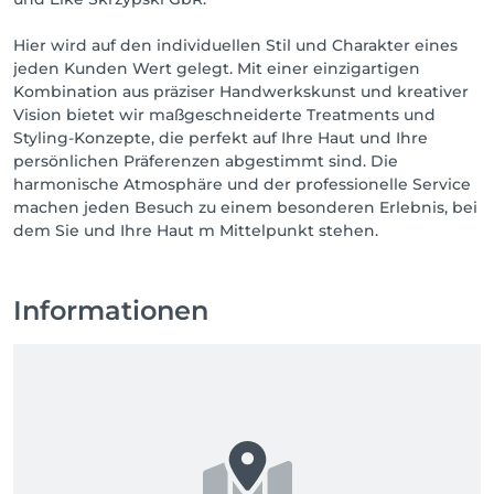
beraten Sie ausführlich zu unseren Möglichkeiten, 
gemeinsam das Beste aus Ihrer Haut herauszuholen. 
Hier wird auf den individuellen Stil und Charakter eines
Erfahren Sie, welche Treatments und Produkte für 
jeden Kunden Wert gelegt. Mit einer einzigartigen
Ihre Haut am besten geeignet sind, damit Sie sich so 
Kombination aus präziser Handwerkskunst und kreativer
richtig wohl in Ihrer Haut fühlen können.

Vision bietet wir maßgeschneiderte Treatments und
Styling-Konzepte, die perfekt auf Ihre Haut und Ihre
Bitte beachten Sie unsere Stornierungsfristen, damit 
persönlichen Präferenzen abgestimmt sind. Die
Ihnen keine Kosten entstehen:

harmonische Atmosphäre und der professionelle Service
machen jeden Besuch zu einem besonderen Erlebnis, bei
- eine Stornierung bis 24 Stunden vor Ihrem Termin 
dem Sie und Ihre Haut m Mittelpunkt stehen.
ist kostenfrei

- bei einer Stornierung innerhalb der 24 Stunden vor 
Ihrem Termin zahlen Sie 50 Prozent der gebuchten 
Behandlung

Informationen
- bei Nichterscheinen zahlen Sie den Gesamtpreis 
der gebuchten Behandlungen

Selbstverständlich werden Ihnen geleistete 
Zahlungen automatisch erstattet, sofern Sie 
innerhalb der Stornierungsfrist liegen.

Wir freuen uns auf Sie.