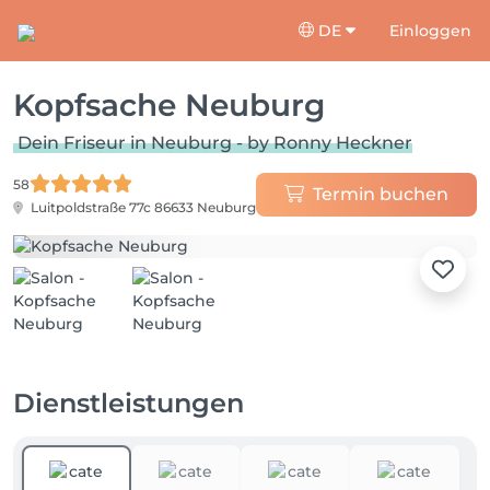
DE
Einloggen
Kopfsache Neuburg
Dein Friseur in Neuburg - by Ronny Heckner
58
Termin buchen
Luitpoldstraße 77c
86633 Neuburg
Dienstleistungen