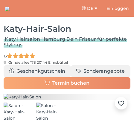
DE
Einloggen
Katy-Hair-Salon
Katy Hairsalon Hamburg Dein Friseur für perfekte
Stylings
13
Grindelallee 178
20144 Eimsbüttel
Geschenkgutschein
Sonderangebote
Termin buchen