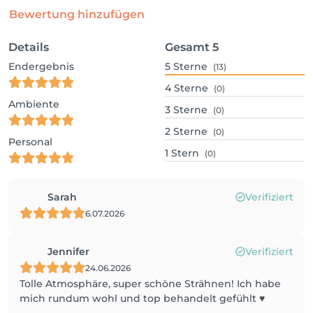
Bewertung hinzufügen
Details
Gesamt
5
Endergebnis
5
Sterne
(13)
4
Sterne
(0)
Ambiente
3
Sterne
(0)
2
Sterne
(0)
Personal
1
Stern
(0)
Sarah
Verifiziert
6.07.2026
Jennifer
Verifiziert
24.06.2026
Tolle Atmosphäre, super schöne Strähnen! Ich habe
mich rundum wohl und top behandelt gefühlt ♥️