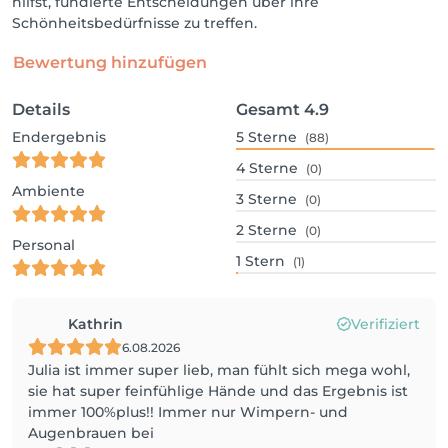
hilfst, fundierte Entscheidungen über ihre
Schönheitsbedürfnisse zu treffen.
Bewertung hinzufügen
Details
Gesamt
4.9
Endergebnis
5
Sterne
(88)
4
Sterne
(0)
Ambiente
3
Sterne
(0)
2
Sterne
(0)
Personal
1
Stern
(1)
Kathrin
Verifiziert
6.08.2026
Julia ist immer super lieb, man fühlt sich mega wohl,
sie hat super feinfühlige Hände und das Ergebnis ist
immer 100%plus!! Immer nur Wimpern- und
Augenbrauen bei