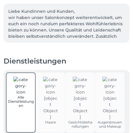
Liebe Kundinnen und Kunden,

wir haben unser Salonkonzept weiterentwickelt, um 
euch ein noch rundum perfekteres Wohlfühlerlebnis 
bieten zu können. Unsere Qualität und Leidenschaft 
bleiben selbstverständlich unverändert. Zusätzlich 
möchten wir, dass ihr noch mehr persönlichen 
Service und individuelle Betreuung genießen könnt.

Wir freuen uns darauf, euch mit unserem neuen 
Dienstleistungen
Konzept zu verwöhnen und euren Besuch bei uns 
noch wohltuender zu machen!

Euer Team von Jeanie Ilenz Hair & Make-up
Alle
Dienstleistung
en
Haare
Gesichtsbeha
Augenbrauen
ndlungen
und Makeup