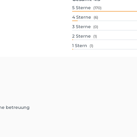
5
Sterne
(170)
4
Sterne
(6)
3
Sterne
(0)
2
Sterne
(1)
1
Stern
(1)
che betreuung