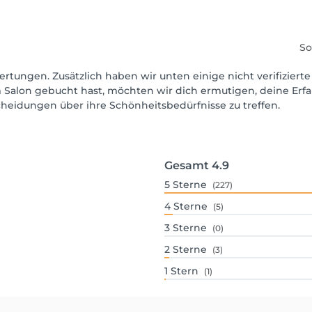
So
ertungen. Zusätzlich haben wir unten einige nicht verifizierte
 Salon gebucht hast, möchten wir dich ermutigen, deine Erf
scheidungen über ihre Schönheitsbedürfnisse zu treffen.
Gesamt
4.9
5
Sterne
(227)
4
Sterne
(5)
3
Sterne
(0)
2
Sterne
(3)
1
Stern
(1)