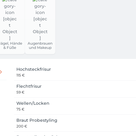
ägel, Hände
Augenbrauen
& Füße
und Makeup
Hochsteckfrisur
115 €
Flechtfrisur
59 €
Wellen/Locken
75 €
Braut Probestyling
200 €