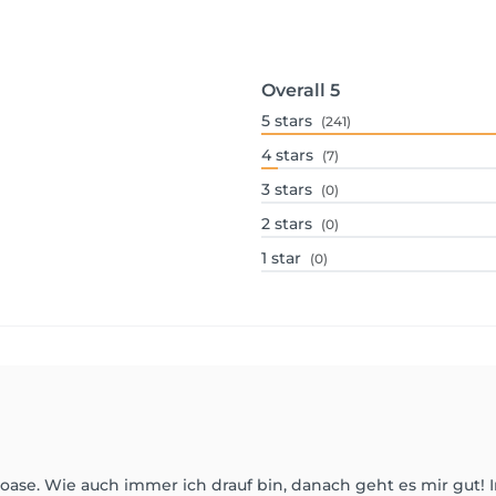
Overall
5
5
stars
(241)
4
stars
(7)
3
stars
(0)
2
stars
(0)
1
star
(0)
oase. Wie auch immer ich drauf bin, danach geht es mir gut! I