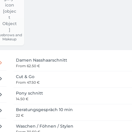
yebrows and
Makeup
Damen Nasshaarschnitt
From
62.50 €
Cut & Go
From
47.50 €
Pony schnitt
14.50 €
Beratungsgespräch 10 min
22 €
Waschen / Föhnen / Stylen
From
30.50 €