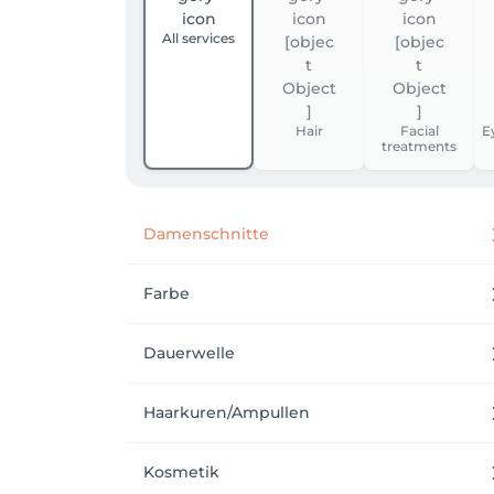
All services
Hair
Facial
E
treatments
Damenschnitte
Farbe
Dauerwelle
Haarkuren/Ampullen
Kosmetik