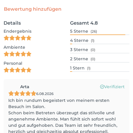
Bewertung hinzufügen
Details
Gesamt
4.8
Endergebnis
5
Sterne
(26)
4
Sterne
(1)
Ambiente
3
Sterne
(0)
2
Sterne
(0)
Personal
1
Stern
(1)
Arta
Verifiziert
6.08.2026
Ich bin rundum begeistert von meinem ersten
Besuch im Salon.
Schon beim Betreten überzeugt das stilvolle und
angenehme Ambiente. Man fühlt sich sofort wohl
und gut aufgehoben. Das Team ist sehr freundlich,
herzlich und gleichzeitig absolut professionell.