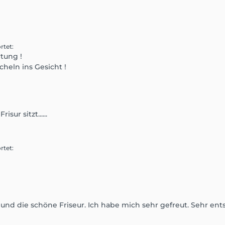
rtet
:
rtung !
cheln ins Gesicht !
r sitzt......
rtet
:
)
g und die schöne Friseur. Ich habe mich sehr gefreut. Sehr 