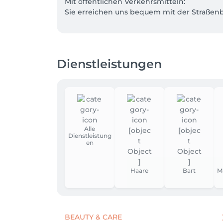
Mit öffentlichen Verkehrsmitteln:

Sie erreichen uns bequem mit der Straßenb
Mit dem Auto:

- 90 Minuten kostenlos parken auf dem ALDI
- E-Auto: Zwei Ladesäulen/Stellplätze befind
Dienstleistungen
- die Parkplätze auf der Rethelstraße sind a
- kostenlose Parkmöglichkeiten finden Sie 
Alle
Dienstleistung
en
Haare
Bart
M
BEAUTY & CARE