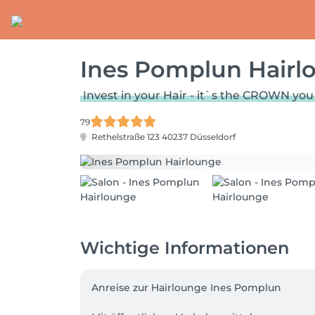
Ines Pomplun Hairl
Invest in your Hair - it`s the CROWN you 
79
Rethelstraße 123
40237 Düsseldorf
Wichtige Informationen
Anreise zur Hairlounge Ines Pomplun
