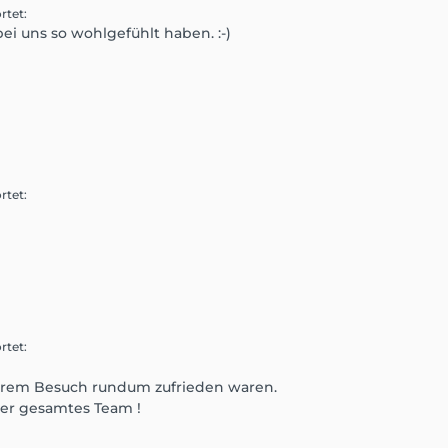
rtet
:
bei uns so wohlgefühlt haben. :-)
rtet
:
rtet
:
 Ihrem Besuch rundum zufrieden waren.
ser gesamtes Team !