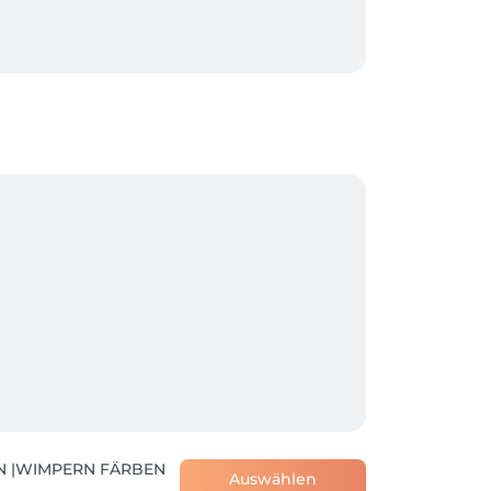
erem Salon entfernt liegt

N |WIMPERN FÄRBEN
Auswählen