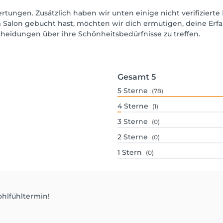
rtungen. Zusätzlich haben wir unten einige nicht verifizierte 
 Salon gebucht hast, möchten wir dich ermutigen, deine Erf
scheidungen über ihre Schönheitsbedürfnisse zu treffen.
Gesamt
5
5
Sterne
(78)
4
Sterne
(1)
3
Sterne
(0)
2
Sterne
(0)
1
Stern
(0)
ohlfühltermin!