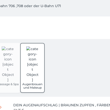
ahn 706 ,708 oder der U-Bahn U71

-Parkplatz

en sich auf der Rethelstraße

nsonsten kostenpflichtig

auf der Graf-Recke-Straße, die nur wenige Gehminuten von uns
assage & Spa
Augenbrauen
und Makeup
DEIN AUGENAUFSCHLAG | BRAUNEN ZUPFEN , FÄRBE
Ab
15 €