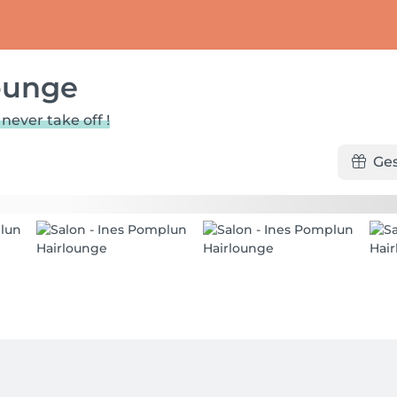
ounge
never take off !
Ge