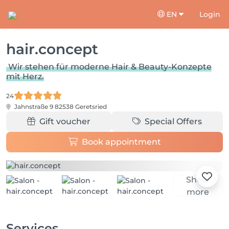
EN
Login
hair.concept
Wir stehen für moderne Hair & Beauty-Konzepte
mit Herz.
24
Jahnstraße 9
82538 Geretsried
Gift voucher
Special Offers
Book appointment
Show
more
Services