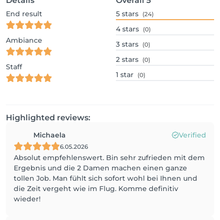
Details
Overall
5
End result
5
stars
(24)
4
stars
(0)
Ambiance
3
stars
(0)
2
stars
(0)
Staff
1
star
(0)
Highlighted reviews:
Michaela
Verified
6.05.2026
Absolut empfehlenswert. Bin sehr zufrieden mit dem
Ergebnis und die 2 Damen machen einen ganze
tollen Job. Man fühlt sich sofort wohl bei Ihnen und
die Zeit vergeht wie im Flug. Komme definitiv
wieder!