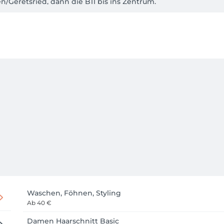
n/Geretsried, dann die B11 bis ins Zentrum.

nberg kommst du bequem bis Geretsried
Waschen, Föhnen, Styling
Ab
40 €
Damen Haarschnitt Basic