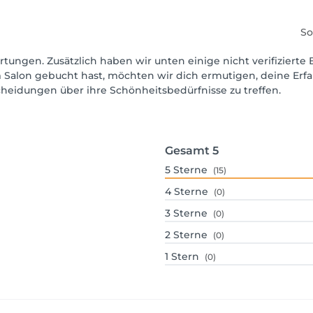
So
rtungen. Zusätzlich haben wir unten einige nicht verifizierte 
 Salon gebucht hast, möchten wir dich ermutigen, deine Erf
scheidungen über ihre Schönheitsbedürfnisse zu treffen.
Gesamt
5
5
Sterne
(15)
4
Sterne
(0)
3
Sterne
(0)
2
Sterne
(0)
1
Stern
(0)