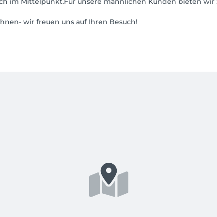
h im Mittelpunkt.Für unsere männlichen Kunden bieten wir 
öhnen- wir freuen uns auf Ihren Besuch!