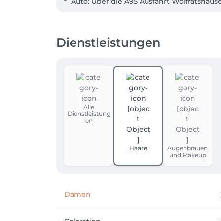
*  Auto: Über die A95 Ausfahrt Wolfratshause
*  Alternativ: Auch mit dem X970 aus Star
Dienstleistungen
Alle
Dienstleistung
en
Haare
Augenbrauen
und Makeup
Damen