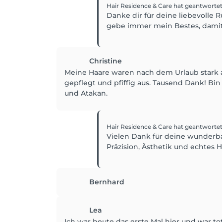
Hair Residence & Care
hat geantworte
Danke dir für deine liebevolle
gebe immer mein Bestes, damit 
Christine
Meine Haare waren nach dem Urlaub stark au
gepflegt und pfiffig aus. Tausend Dank! B
und Atakan.
Hair Residence & Care
hat geantworte
Vielen Dank für deine wunderba
Präzision, Ästhetik und echtes 
Bernhard
Lea
Ich war heute das erste Mal hier und war t