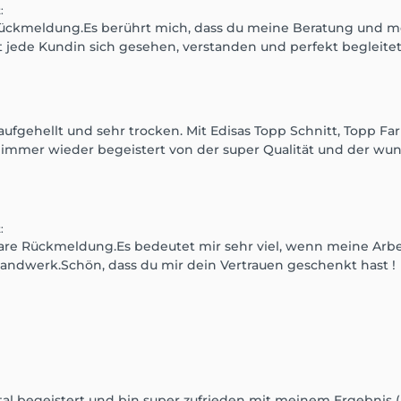
t
:
 Rückmeldung.Es berührt mich, dass du meine Beratung und mei
jede Kundin sich gesehen, verstanden und perfekt begleitet 
fgehellt und sehr trocken. Mit Edisas Topp Schnitt, Topp Fa
in immer wieder begeistert von der super Qualität und der w
t
:
re Rückmeldung.Es bedeutet mir sehr viel, wenn meine Arbeit
Handwerk.Schön, dass du mir dein Vertrauen geschenkt hast !
otal begeistert und bin super zufrieden mit meinem Ergebnis 