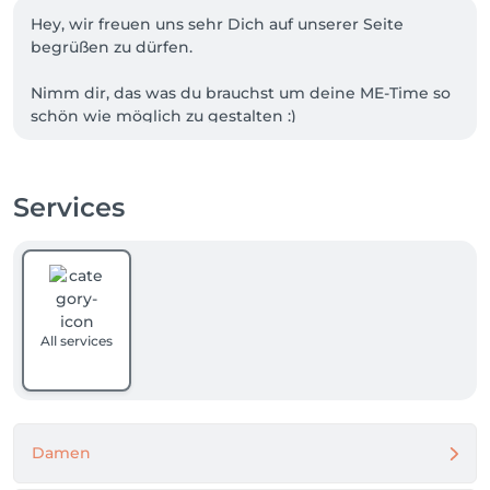
Hey, wir freuen uns sehr Dich auf unserer Seite 
begrüßen zu dürfen. 

Nimm dir, das was du brauchst um deine ME-Time so 
schön wie möglich zu gestalten :)

WICHTIG: Ab dem 01.08.26 werden unsere Preise 
Services
angepasst. Beachte also, wenn du im Juli einen 
Termin für September buchst, bezahlst du den 
neuen Preis. Diese werden Ende Juli auf unserer 
Webseite bekannt gegeben. 

Bis bald, wir freuen uns <3
All services
Damen