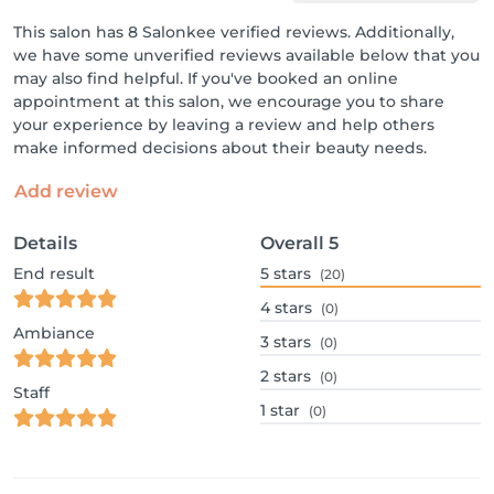
This salon has 8 Salonkee verified reviews. Additionally,
we have some unverified reviews available below that you
may also find helpful. If you've booked an online
appointment at this salon, we encourage you to share
your experience by leaving a review and help others
make informed decisions about their beauty needs.
Add review
Details
Overall
5
End result
5
stars
(20)
4
stars
(0)
Ambiance
3
stars
(0)
2
stars
(0)
Staff
1
star
(0)