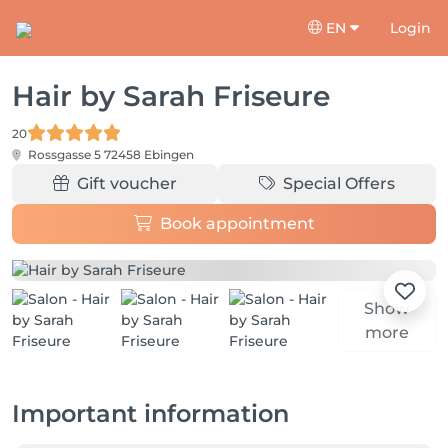
EN
Login
Hair by Sarah Friseure
20
Rossgasse 5
72458 Ebingen
Gift voucher
Special Offers
Book appointment
Show
more
Important information