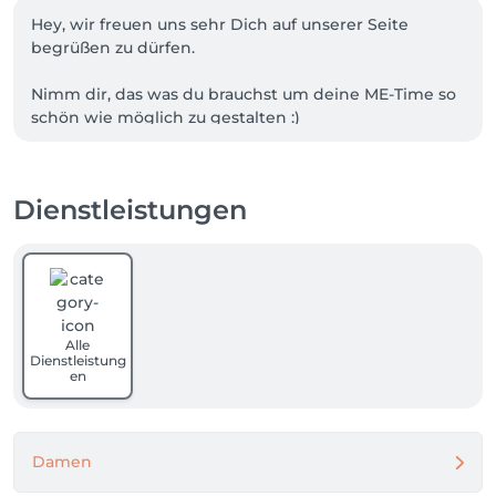
Hey, wir freuen uns sehr Dich auf unserer Seite 
begrüßen zu dürfen. 

Nimm dir, das was du brauchst um deine ME-Time so 
schön wie möglich zu gestalten :)

WICHTIG: Ab dem 01.08.26 werden unsere Preise 
Dienstleistungen
angepasst. Beachte also, wenn du im Juli einen 
Termin für September buchst, bezahlst du den 
neuen Preis. Diese werden Ende Juli auf unserer 
Webseite bekannt gegeben. 

Bis bald, wir freuen uns <3
Alle
Dienstleistung
en
Damen