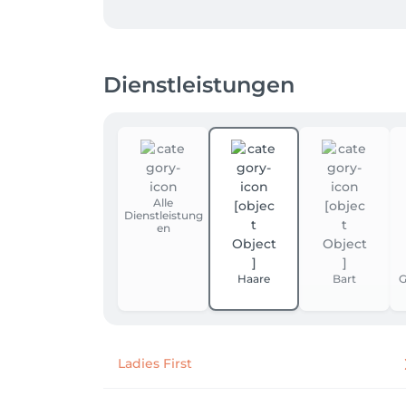
Beauty I Wir begleiten Menschen auf dem Weg
jeder Mensch auf seine ganz eigene Weise w
Selbstvertrauen und dem Mut, echt zu sein.

Dienstleistungen
Signature I Jeder Mensch hat seinen eigenen
bringen wir deine Individualität 

zum Strahlen. Dein persönlicher Signature L
Alle
Dienstleistung
en
Haare
Bart
G
Ladies First