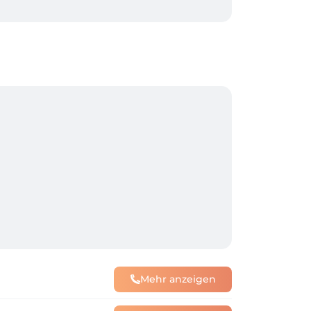
hlen zu sehen. Wir glauben daran, dass 
u tun, sondern mit Ausstrahlung, 
spür, Erfahrung und Liebe zum Detail 
 in Einklang kommen.
Mehr anzeigen