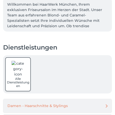
Willkommen bei HaarWerk München, Ihrem 
exklusiven Friseursalon im Herzen der Stadt. Unser 
Team aus erfahrenen Blond- und Caramel-
Spezialisten setzt Ihre individuellen Wünsche mit 
Leidenschaft und Präzision um. Ob trendige 
Schnitte, strahlende Farbnuancen oder typgerechtes 
Styling – bei uns stehen Sie im Mittelpunkt. 
Genießen Sie in stilvollem Ambiente eine 
Dienstleistungen
persönliche Beratung und erstklassigen Service, der 
keine Wünsche offenlässt
Alle
Dienstleistung
en
Damen - Haarschnitte & Stylings