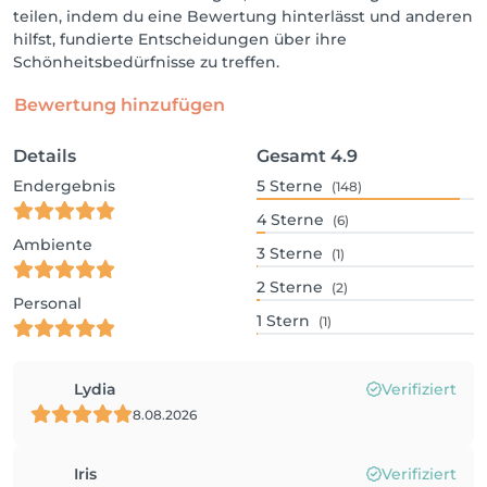
teilen, indem du eine Bewertung hinterlässt und anderen
hilfst, fundierte Entscheidungen über ihre
Schönheitsbedürfnisse zu treffen.
Bewertung hinzufügen
Details
Gesamt
4.9
Endergebnis
5
Sterne
(148)
4
Sterne
(6)
Ambiente
3
Sterne
(1)
2
Sterne
(2)
Personal
1
Stern
(1)
Lydia
Verifiziert
8.08.2026
Iris
Verifiziert