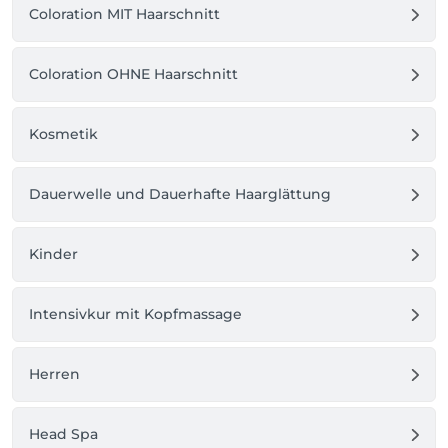
lebendig sind wie Sie.
Coloration MIT Haarschnitt
Coloration OHNE Haarschnitt
Kosmetik
Dauerwelle und Dauerhafte Haarglättung
Kinder
Intensivkur mit Kopfmassage
Herren
Head Spa