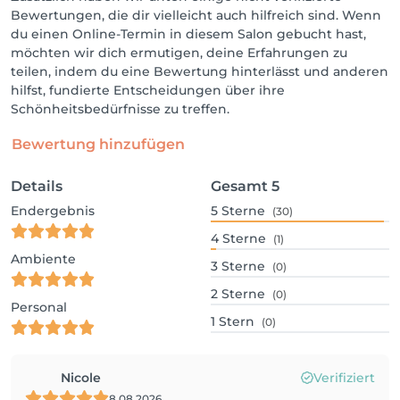
Bewertungen, die dir vielleicht auch hilfreich sind. Wenn
du einen Online-Termin in diesem Salon gebucht hast,
möchten wir dich ermutigen, deine Erfahrungen zu
teilen, indem du eine Bewertung hinterlässt und anderen
hilfst, fundierte Entscheidungen über ihre
Schönheitsbedürfnisse zu treffen.
Bewertung hinzufügen
Details
Gesamt
5
Endergebnis
5
Sterne
(30)
4
Sterne
(1)
Ambiente
3
Sterne
(0)
2
Sterne
(0)
Personal
1
Stern
(0)
Nicole
Verifiziert
8.08.2026