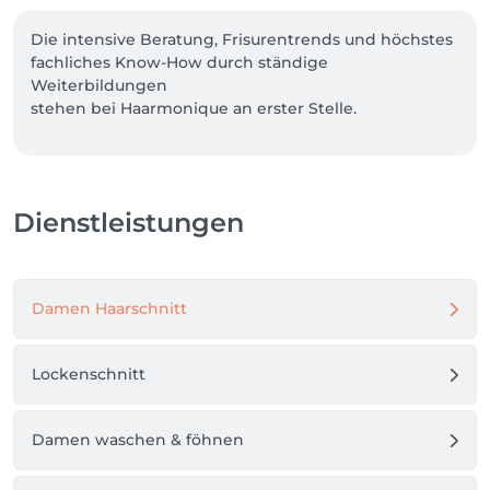
Die intensive Beratung, Frisurentrends und höchstes 
fachliches Know-How durch ständige 
Weiterbildungen

stehen bei Haarmonique an erster Stelle.

Wer Wert auf exklusive Verwöhnung zu fairen 
Preisen legt, ist bei uns genau richtig.

Sie wollen ohne langwierige Sitzungen das für sie 
Dienstleistungen
perfekte Ergebnis erreichen, eine Typveränderung 
oder einfach die Einzigartigkeit unterstreichen?

Dann sind wir die richtige Adresse für Sie.

Damen Haarschnitt
Bei uns wird Schönheit, Entspannung und 
Haarpflege zu einem besonderen Erlebnis.

Lockenschnitt
Qualität, Perfektion, optimaler Service sowie 
ausreichend Zeit für typgerechte Beratung sind bei 
uns selbstverständlich.

Damen waschen & föhnen
Bei Haarmonique kreieren wir Frisuren, die so 