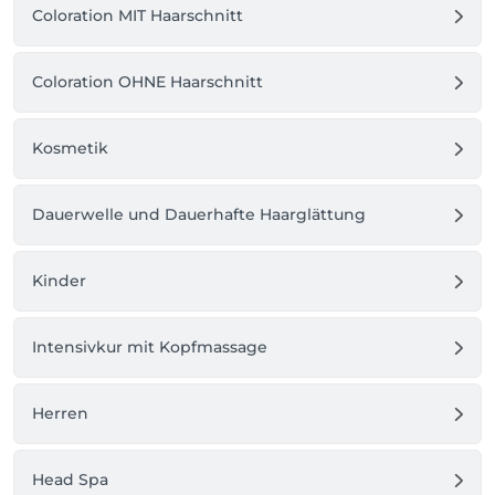
lebendig sind wie Sie.
Coloration MIT Haarschnitt
Coloration OHNE Haarschnitt
Kosmetik
Dauerwelle und Dauerhafte Haarglättung
Kinder
Intensivkur mit Kopfmassage
Herren
Head Spa