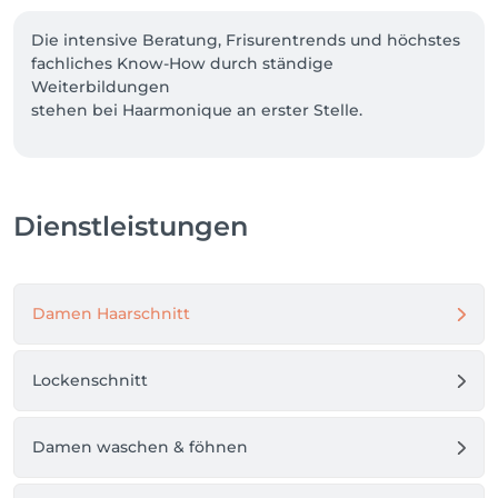
Die intensive Beratung, Frisurentrends und höchstes 
fachliches Know-How durch ständige 
Weiterbildungen

stehen bei Haarmonique an erster Stelle.

Wer Wert auf exklusive Verwöhnung zu fairen 
Preisen legt, ist bei uns genau richtig.

Sie wollen ohne langwierige Sitzungen das für sie 
Dienstleistungen
perfekte Ergebnis erreichen, eine Typveränderung 
oder einfach die Einzigartigkeit unterstreichen?

Dann sind wir die richtige Adresse für Sie.

Damen Haarschnitt
Bei uns wird Schönheit, Entspannung und 
Haarpflege zu einem besonderen Erlebnis.

Lockenschnitt
Qualität, Perfektion, optimaler Service sowie 
ausreichend Zeit für typgerechte Beratung sind bei 
uns selbstverständlich.

Damen waschen & föhnen
Bei Haarmonique kreieren wir Frisuren, die so 