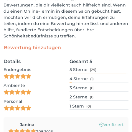
Bewertungen, die dir vielleicht auch hilfreich sind. Wenn
du einen Online-Termin in diesem Salon gebucht hast,
möchten wir dich ermutigen, deine Erfahrungen zu
teilen, indem du eine Bewertung hinterlässt und anderen
hilfst, fundierte Entscheidungen über ihre
Schönheitsbedürfnisse zu treffen.
Bewertung hinzufügen
Details
Gesamt
5
Endergebnis
5
Sterne
(29)
4
Sterne
(1)
Ambiente
3
Sterne
(0)
2
Sterne
(0)
Personal
1
Stern
(0)
Janina
Verifiziert
7.08.2026