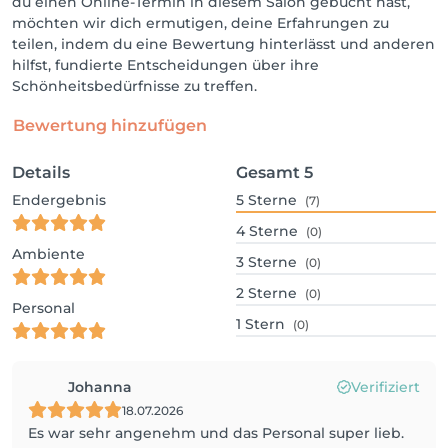
du einen Online-Termin in diesem Salon gebucht hast,
möchten wir dich ermutigen, deine Erfahrungen zu
teilen, indem du eine Bewertung hinterlässt und anderen
hilfst, fundierte Entscheidungen über ihre
Schönheitsbedürfnisse zu treffen.
Bewertung hinzufügen
Details
Gesamt
5
Endergebnis
5
Sterne
(7)
4
Sterne
(0)
Ambiente
3
Sterne
(0)
2
Sterne
(0)
Personal
1
Stern
(0)
Johanna
Verifiziert
18.07.2026
Es war sehr angenehm und das Personal super lieb.