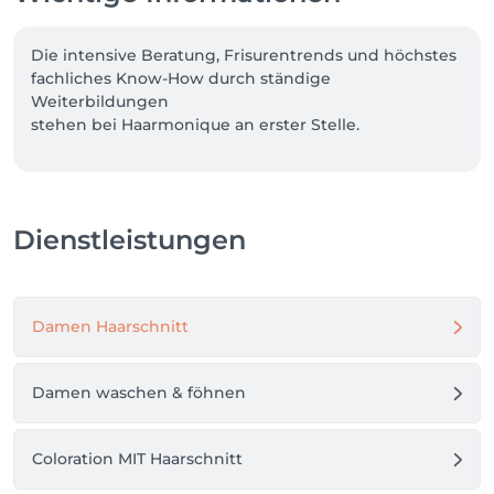
Die intensive Beratung, Frisurentrends und höchstes 
fachliches Know-How durch ständige 
Weiterbildungen

stehen bei Haarmonique an erster Stelle.

Wer Wert auf exklusive Verwöhnung zu fairen 
Preisen legt, ist bei uns genau richtig.

Sie wollen ohne langwierige Sitzungen das für sie 
Dienstleistungen
perfekte Ergebnis erreichen, eine Typveränderung 
oder einfach die Einzigartigkeit unterstreichen?

Dann sind wir die richtige Adresse für Sie.

Damen Haarschnitt
Bei uns wird Schönheit, Entspannung und 
Haarpflege zu einem besonderen Erlebnis.

Damen waschen & föhnen
Qualität, Perfektion, optimaler Service sowie 
ausreichend Zeit für typgerechte Beratung sind bei 
uns selbstverständlich.

Coloration MIT Haarschnitt