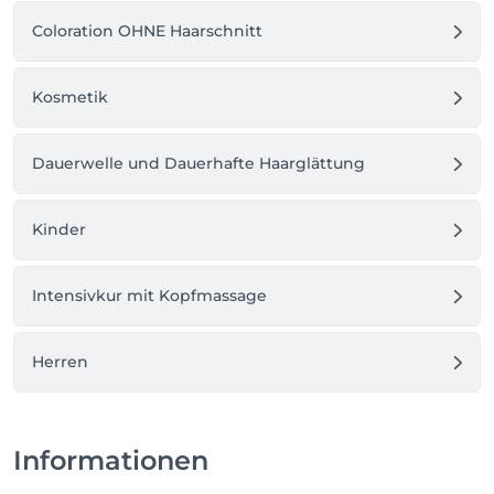
Bei Haarmonique kreieren wir Frisuren, die so 
lebendig sind wie Sie.
Coloration OHNE Haarschnitt
Kosmetik
Dauerwelle und Dauerhafte Haarglättung
Kinder
Intensivkur mit Kopfmassage
Herren
Informationen