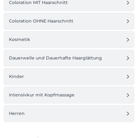
Coloration MIT Haarschnitt
Bei Haarmonique kreieren wir Frisuren, die so 
lebendig sind wie Sie.
Coloration OHNE Haarschnitt
Kosmetik
Dauerwelle und Dauerhafte Haarglättung
Kinder
Intensivkur mit Kopfmassage
Herren