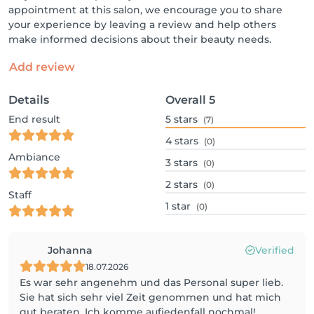
appointment at this salon, we encourage you to share
your experience by leaving a review and help others
make informed decisions about their beauty needs.
Add review
Details
Overall
5
End result
5
stars
(7)
4
stars
(0)
Ambiance
3
stars
(0)
2
stars
(0)
Staff
1
star
(0)
Johanna
Verified
18.07.2026
Es war sehr angenehm und das Personal super lieb.
Sie hat sich sehr viel Zeit genommen und hat mich
gut beraten. Ich komme aufjedenfall nochmal!