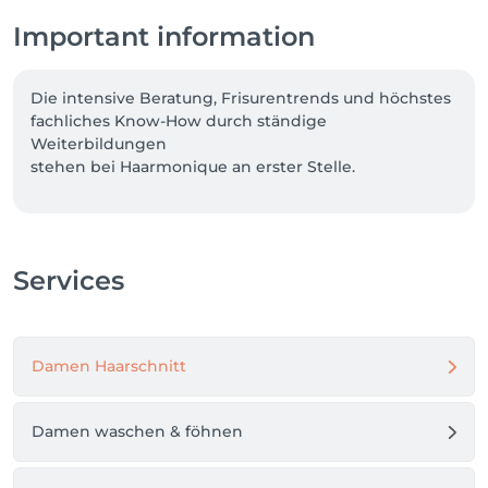
Important information
Die intensive Beratung, Frisurentrends und höchstes 
fachliches Know-How durch ständige 
Weiterbildungen

stehen bei Haarmonique an erster Stelle.

Wer Wert auf exklusive Verwöhnung zu fairen 
Preisen legt, ist bei uns genau richtig.

Sie wollen ohne langwierige Sitzungen das für sie 
Services
perfekte Ergebnis erreichen, eine Typveränderung 
oder einfach die Einzigartigkeit unterstreichen?

Dann sind wir die richtige Adresse für Sie.

Damen Haarschnitt
Bei uns wird Schönheit, Entspannung und 
Haarpflege zu einem besonderen Erlebnis.

Damen waschen & föhnen
Qualität, Perfektion, optimaler Service sowie 
ausreichend Zeit für typgerechte Beratung sind bei 
uns selbstverständlich.
