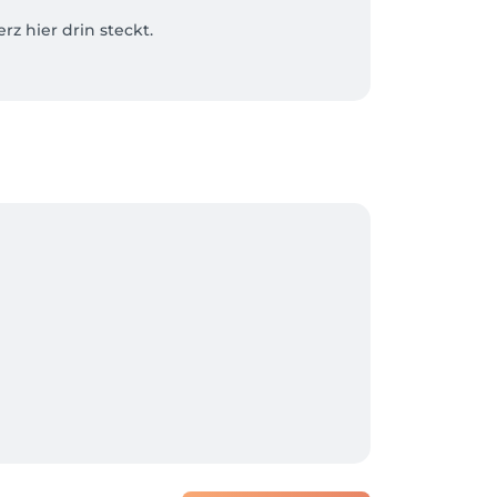
z hier drin steckt. 

ganz besonders euer Wohlbefinden sowie 
uns möglich für euch die aktuellen Trends 