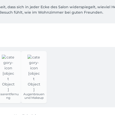
t, dass sich in jeder Ecke des Salon widerspiegelt, wieviel Her
Besuch fühlt, wie im Wohnzimmer bei guten Freunden. 

z besonderen Atmosphäre, steht bei uns an erster Stelle und 
sten aus unserer Branche in individuellen Bereichen, ist es 
erweitern.

aarentfernu
Augenbrauen
ng
und Makeup