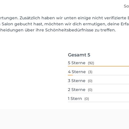
So
rtungen. Zusätzlich haben wir unten einige nicht verifizierte 
 Salon gebucht hast, möchten wir dich ermutigen, deine Erf
scheidungen über ihre Schönheitsbedürfnisse zu treffen.
Gesamt
5
5
Sterne
(92)
4
Sterne
(3)
3
Sterne
(0)
2
Sterne
(0)
1
Stern
(0)