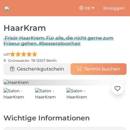
DE
Einloggen
HaarKram
Frisör HaarKram: Für alle, die nicht gerne zum
Friseur gehen. #besseralsvorhair
437
Grünauerstr. 78
12557 Berlin
Geschenkgutschein
Termin buchen
Wichtige Informationen