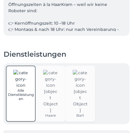
Öffnungszeiten à la HaarKram – weil wir keine 
Roboter sind:

👉 Kernöffnungszeit: 10 –18 Uhr

👉 Montags & nach 18 Uhr: nur nach Vereinbarung - 
und nur wenn die Chefin da ist 💥

👉 Samstag: alle 14 Tage – Qualität braucht Pausen

👉 Ab 9 Uhr: nur wenn unsere Julia nicht im Urlaub 
Dienstleistungen
ist. Ist sie weg, schlafen wir eine Runde länger und 
starten um 10/ ☕

Kurz gesagt:

Wir sind da, wenn wir da sind – und dann mit voller 
Power. 💥 Termine?! Am besten vorher sichern 💌

Alle
Dienstleistung
Unsere Preise richten sich nach Haarlänge und 
en
Aufwand – nicht nach deinem Geschlecht. So bleibt’s 
fair, transparent und zeitgemäß.
Haare
Bart