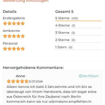
Bewertung hinzufügen
Details
Gesamt
5
Endergebnis
5
Sterne
(431)
4
Sterne
(3)
Ambiente
3
Sterne
(3)
2
Sterne
(0)
Personal
1
Stern
(0)
Hervorgehobene Kommentare:
Anne
Verifiziert
21.07.2026
Aileen kenne ich bald 2 Jahrzehnte und ich bin so
überzeugt von ihrem Handwerk, dass ich sogar extra
aus Österreich für ihre Zauberei nach Berlin
komme.Ich kann sie nur wärmstens empfehlen.In