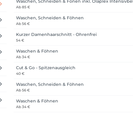
Waschen, Schneiden & Fönen inkl. Olaplex Intensivb
Ab
85 €
Waschen, Schneiden & Föhnen
Ab
56 €
Kurzer Damenhaarschnitt - Ohrenfrei
54 €
Waschen & Föhnen
Ab
34 €
Cut & Go - Spitzenausgleich
40 €
Waschen, Schneiden & Föhnen
Ab
56 €
Waschen & Föhnen
Ab
34 €