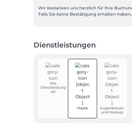
Wir bedanken uns herzlich für Ihre Buchung
Falls Sie keine Bestätigung erhalten haben, 
Bitte beachten Sie, dass die vergebenen Te
24Std" berechnet wird. 

Dienstleistungen
Ihr Team von Haare & Schönheit
Alle
Dienstleistung
en
Haare
Augenbrauen
und Makeup