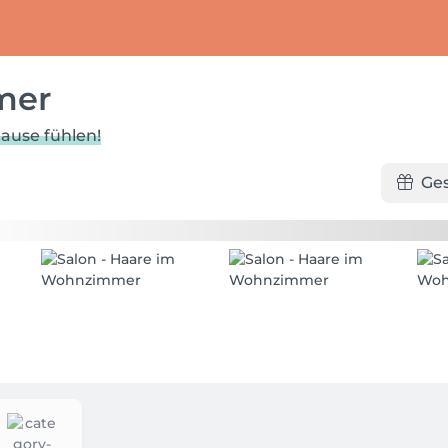
mer
Hause fühlen!
Ge