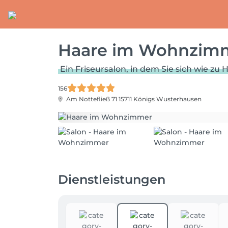
Haare im Wohnzim
Ein Friseursalon, in dem Sie sich wie zu 
156
Am Nottefließ 71
15711 Königs Wusterhausen
Dienstleistungen