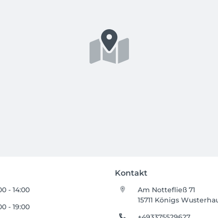
Kontakt
00 - 14:00
Am Nottefließ 71
15711 Königs Wusterha
00 - 19:00
+493375529627