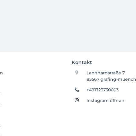
Kontakt
en
Leonhardstraße 7
85567 grafing-muenc
0
+491723730003
0
Instagram öffnen
0
0
0