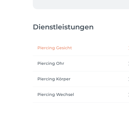
Egal ob dein erstes Tattoo oder das nächste
Doch bei uns geht es nicht nur um Tattoos:
Dienstleistungen
Einfühlungsvermögen und höchsten Hygienes
Egal ob dein erstes Tattoo, ein neues Pier
Piercing Gesicht
Wir freuen uns auf dich!

Dein GrafInk Team
Piercing Ohr
Piercing Körper
Piercing Wechsel