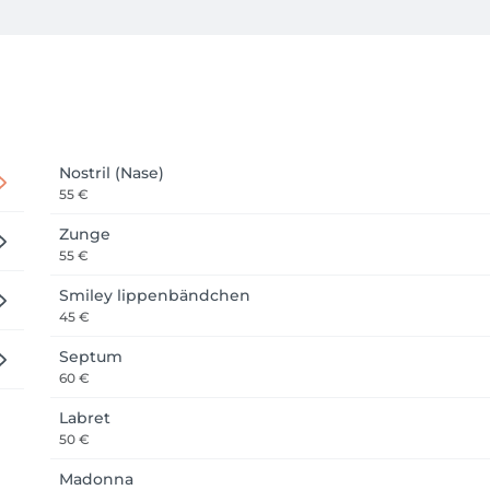
 Meisterwerk: Wir nehmen uns Zeit für dich und dein Motiv.

 Auch professionelles Piercing gehört zu unserem Angebot. Mi
tandards sorgen wir dafür, dass du dich jederzeit sicher und
cing oder das nächste Meisterwerk: Wir nehmen uns Zeit für d
Nostril (Nase)
55 €
Zunge
55 €
Smiley lippenbändchen
45 €
Septum
60 €
Labret
50 €
Madonna