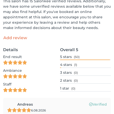
This salon has 15 Salonkee verified reviews. Additionally,
we have some unverified reviews available below that you
may also find helpful. If you've booked an online
appointment at this salon, we encourage you to share
your experience by leaving a review and help others
make informed decisions about their beauty needs.
Add review
Details
Overall
5
End result
5
stars
(50)
4
stars
(1)
Ambiance
3
stars
(0)
2
stars
(0)
Staff
1
star
(0)
Andreas
Verified
6.08.2026