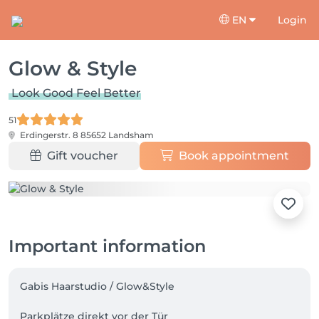
EN
Login
Glow & Style
Look Good Feel Better
51
Erdingerstr. 8
85652 Landsham
Gift voucher
Book appointment
Important information
Gabis Haarstudio / Glow&Style

Parkplätze direkt vor der Tür