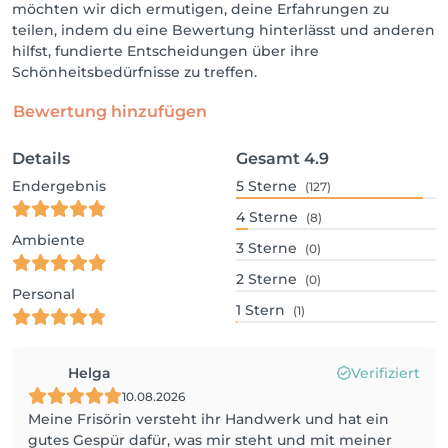
möchten wir dich ermutigen, deine Erfahrungen zu
teilen, indem du eine Bewertung hinterlässt und anderen
hilfst, fundierte Entscheidungen über ihre
Schönheitsbedürfnisse zu treffen.
Bewertung hinzufügen
Details
Gesamt
4.9
Endergebnis
5
Sterne
(127)
4
Sterne
(8)
Ambiente
3
Sterne
(0)
2
Sterne
(0)
Personal
1
Stern
(1)
Helga
Verifiziert
10.08.2026
Meine Frisörin versteht ihr Handwerk und hat ein
gutes Gespür dafür, was mir steht und mit meiner