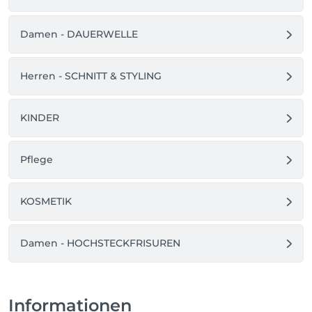
Wir finden mit Ihnen heraus, was zu Ihnen und Ihrer 
Damen - DAUERWELLE
Persönlichkeit passt und unterstreichen Ihre Stärken.

Wir freuen uns Sie nicht nur als Kunden, sondern als 
Gast bei uns begrüßen zu dürfen!
Herren - SCHNITT & STYLING
KINDER
Pflege
KOSMETIK
Damen - HOCHSTECKFRISUREN
Informationen