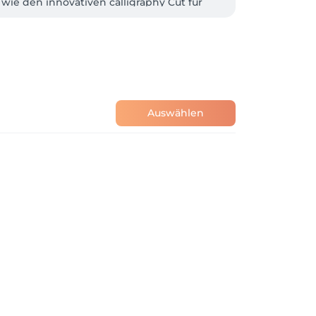
wie den innovativen calligraphy Cut für 
 für mehr Schwung im Haar von 
nd Tochter sind selber Lockenköpfe und 
ohl und verstanden fühlen. 

ernt. 

Auswählen