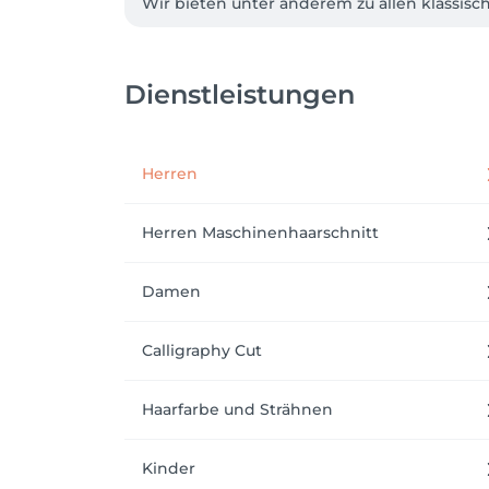
Wir bieten unter anderem zu allen klassisch
mehr Volumen, Glanz und gesündere Haarspi
dauerhaften Wellen bis hin zur Lockenmähn
wissen daher genau worauf es ankommt.  

Dienstleistungen
In entspannter Atmosphäre nehmen wir uns 
Besuchen Sie uns in der Lindwurmstraße 133,
Herren
Vereinbaren Sie Ihren Termin direkt hier un
Herren Maschinenhaarschnitt
Damen
Calligraphy Cut
Haarfarbe und Strähnen
Kinder