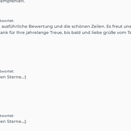
erempfehlen.
twortet
:
ie ausführliche Bewertung und die schönen Zeilen. Es freut u
ank für Ihre jahrelange Treue, bis bald und liebe grüße vom T
twortet
:
n Sterne...:)
twortet
:
n Sterne...;)