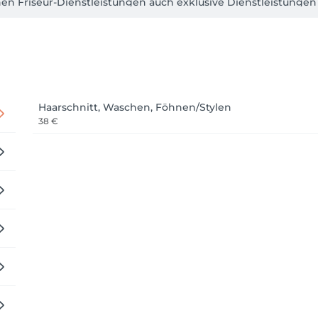
en Friseur-Dienstleistungen auch exklusive Dienstleistungen 
tzen an. Spezielle Arten von Dauerwellen und Spiralwellen
e. Locken im Allgemeinen sind unsere Stärke, denn Mutter u
Zeit für eine persönliche Beratung, damit Sie sich rundum w
 nur wenige Schritte von der U-Bahn-Station Poccistraße entf
Haarschnitt, Waschen, Föhnen/Stylen
d erleben Sie, wie wir Ihre Haarträume verwirklichen 
38 €