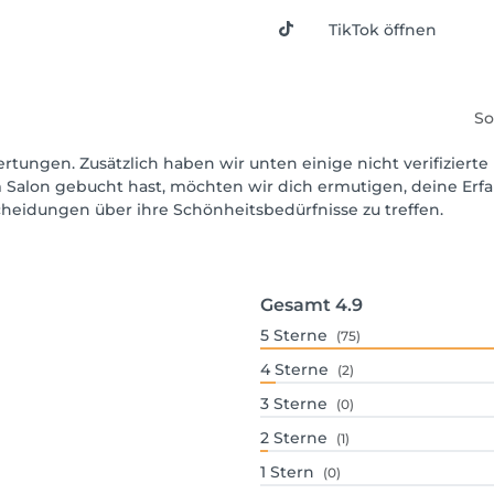
TikTok öffnen
So
rtungen. Zusätzlich haben wir unten einige nicht verifizierte 
 Salon gebucht hast, möchten wir dich ermutigen, deine Erf
scheidungen über ihre Schönheitsbedürfnisse zu treffen.
Gesamt
4.9
5
Sterne
(75)
4
Sterne
(2)
3
Sterne
(0)
2
Sterne
(1)
1
Stern
(0)