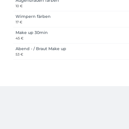
Augenbrauen färben
10 €
Wimpern färben
17 €
Make up 30min
45 €
Abend - / Braut Make up
53 €