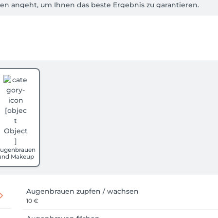
n angeht, um Ihnen das beste Ergebnis zu garantieren.

riöse Auszeit vom stressigen Alltag.

sen Sie ihre Haarträume wahr werden!  
ugenbrauen
und Makeup
Augenbrauen zupfen / wachsen
10 €