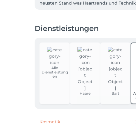
neusten Stand was Haartrends und Technike
Kommen Sie zu uns und erleben Sie eine luxu
Vereinbaren Sie jetzt ihren Termin und las
Dienstleistungen
Alle
Dienstleistung
en
Haare
Bart
A
Kosmetik