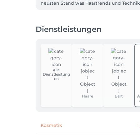
neusten Stand was Haartrends und Technike
Kommen Sie zu uns und erleben Sie eine luxu
Vereinbaren Sie jetzt ihren Termin und las
Dienstleistungen
Alle
Dienstleistung
en
Haare
Bart
A
Kosmetik