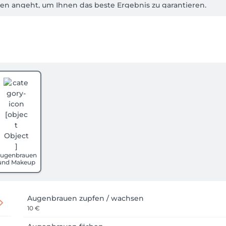
n angeht, um Ihnen das beste Ergebnis zu garantieren.

riöse Auszeit vom stressigen Alltag.

sen Sie ihre Haarträume wahr werden!  
ugenbrauen
und Makeup
Augenbrauen zupfen / wachsen
10 €