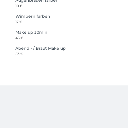
Augenbrauen färben
10 €
Wimpern färben
17 €
Make up 30min
45 €
Abend - / Braut Make up
53 €