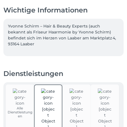
Wichtige Informationen
Yvonne Schirm – Hair & Beauty Experts (auch 
bekannt als Friseur Haarmonie by Yvonne Schirm) 
befindet sich im Herzen von Laaber am Marktplatz 4, 
93164 Laaber 

Ambiente & Philosophie

Eine familiäre, freundliche Atmosphäre, in der 
Kunden sich rundum wohlfühlen 

Dienstleistungen
Stilbewusste Einrichtung mit Fokus auf 
harmonisches Ambiente und Komfort – modern und 
offen, ohne dabei steril zu wirken.

Regelmäßige Weiterbildung des Teams garantiert 
Alle
moderne Schnitte und Colorationstechniken wie 
Dienstleistung
Balayage und Free-Style Färbungen in Perfektion 

en