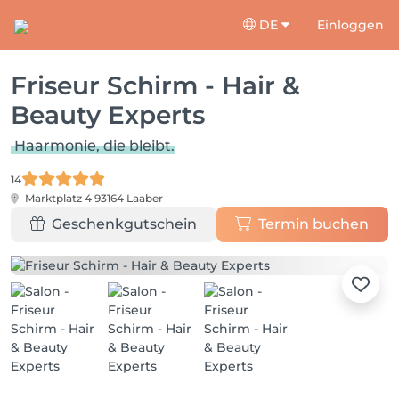
DE
Einloggen
Friseur Schirm - Hair &
Beauty Experts
Haarmonie, die bleibt.
14
Marktplatz 4
93164 Laaber
Geschenkgutschein
Termin buchen