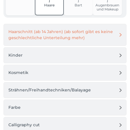
Leistungen

Haare
Bart
Augenbrauen
Damen-, Herren- und Kinderhaarschnitte – vom 
und Makeup
klassischen Look bis zum trendigen Styling 

Innovative Färbetechniken, inklusive Balayage, 
Glossing und trendigen Farbakzenten 

Haarschnitt (ab 14 Jahren) (ab sofort gibt es keine
Unternehmensverzeichnis

geschlechtliche Unterteilung mehr)
Events und Brautstyling: Ob lockig, hochgesteckt 
oder geflochten – das Team stylt perfekt für 
Kinder
besondere Anlässe 

Kosmetik
Mobile Friseurdienste: Auf Wunsch kommen die 
Mitarbeiter auch nach Hause oder ins Hotel 
Strähnen/Freihandtechniken/Balayage
Farbe
Calligraphy cut