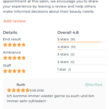
appointment at this salon, we encourage you to share
your experience by leaving a review and help others
make informed decisions about their beauty needs.
Add review
Details
Overall
4.8
End result
5
stars
(91)
4
stars
(10)
Ambiance
3
stars
(0)
2
stars
(0)
Staff
1
star
(1)
Ruth
Verified
9.08.2026
Ich komme immer wieder gerne zu euch und bin
immer sehr zufrieden!