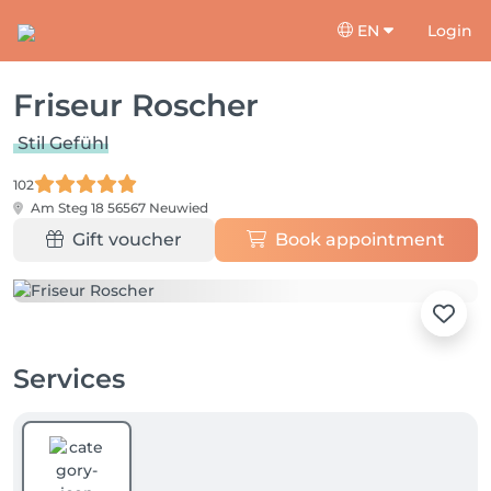
EN
Login
Friseur Roscher
Stil Gefühl
102
Am Steg 18
56567 Neuwied
Gift voucher
Book appointment
Services