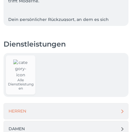
trifft Moderne.

Dein persönlicher Rückzugsort, an dem es sich 
ausschließlich nur um Dich dreht. 

Durch stetige Suche nach den neusten Trends, wird 
Dienstleistungen
hier persönlich und ganz individuell auf deinen 
eigenen Style eingegangen und darauf geachtet, 
was zu dir und deinen Bedürfnissen passt. 

Ich freue mich auf Dich :) 
Alle
Dienstleistung
en
HERREN
DAMEN