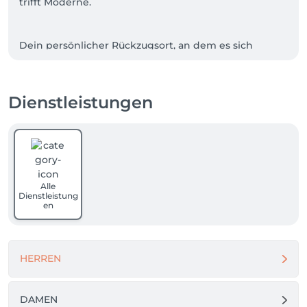
trifft Moderne.

Dein persönlicher Rückzugsort, an dem es sich 
ausschließlich nur um Dich dreht. 

Durch stetige Suche nach den neusten Trends, wird 
Dienstleistungen
hier persönlich und ganz individuell auf deinen 
eigenen Style eingegangen und darauf geachtet, 
was zu dir und deinen Bedürfnissen passt. 

Ich freue mich auf Dich :) 
Alle
Dienstleistung
en
HERREN
DAMEN