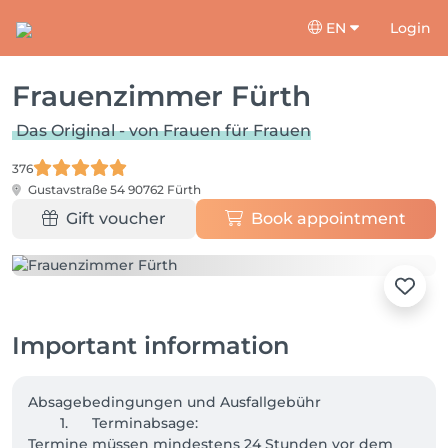
EN
Login
Frauenzimmer Fürth
Das Original - von Frauen für Frauen
376
Gustavstraße 54
90762 Fürth
Gift voucher
Book appointment
Important information
Absagebedingungen und Ausfallgebühr

	1.	Terminabsage:

Termine müssen mindestens 24 Stunden vor dem 