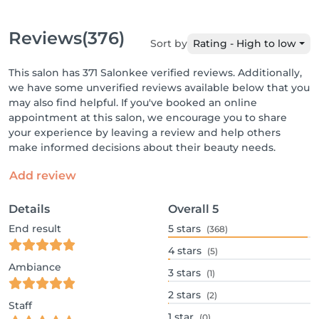
Reviews
(376)
Sort by
Rating - High to low
This salon has 371 Salonkee verified reviews. Additionally,
we have some unverified reviews available below that you
may also find helpful. If you've booked an online
appointment at this salon, we encourage you to share
your experience by leaving a review and help others
make informed decisions about their beauty needs.
Add review
Details
Overall
5
End result
5
stars
(368)
4
stars
(5)
Ambiance
3
stars
(1)
2
stars
(2)
Staff
1
star
(0)