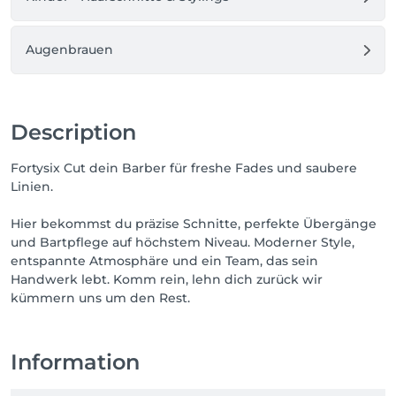
Wenn du mit dem Auto kommst, sind umliegende 
Augenbrauen
öffentliche Parkmöglichkeiten oder Parkhäuser in 
der Innenstadt normalerweise am sinnvollsten — 
achte bitte auf Parkzonen rund um die 
Spaldingstraße.
Description
Fortysix Cut dein Barber für freshe Fades und saubere
Linien.
Hier bekommst du präzise Schnitte, perfekte Übergänge
und Bartpflege auf höchstem Niveau. Moderner Style,
entspannte Atmosphäre und ein Team, das sein
Handwerk lebt. Komm rein, lehn dich zurück wir
kümmern uns um den Rest.
Information