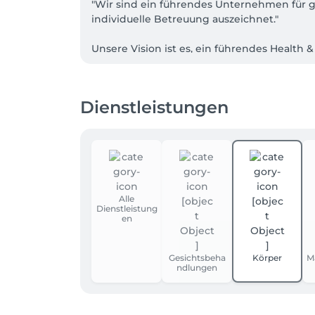
"Wir sind ein führendes Unternehmen für g
individuelle Betreuung auszeichnet."

Unsere Vision ist es, ein führendes Health 
das Wohlbefinden unserer Gäste stärkt.

Wir streben danach:- ein wegweisendes Bea
Dienstleistungen
Oase zu schaffen, in der sich Gäste nicht n
innerer Gesundheit und äußerer Schönheit e
hochwertige Behandlungen und eine entspan
Unsere Mission ist es, individuell abgest
Erkenntnissen und natürlichen Ansätzen bas
natürliche und nachhaltige Produkte achten
Alle
Dienstleistung
en
Unsere Phylosophie: Wir betrachten Schönhei
Wohlbefinden unserer Kunden ganzheitlich
Gesichtsbeha
Körper
M
ndlungen