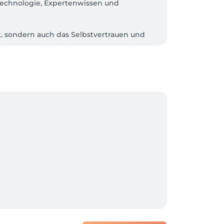
Technologie, Expertenwissen und 
t, sondern auch das Selbstvertrauen und 
on Schönheitspflege hinausgeht;- eine 
nen. In der sie die Synergie zwischen 
 sein, der durch personalisierte Beratung, 
ion einlädt.

uf modernsten medizinischen 
ertenwissen, während wir gleichzeitig auf 
en.

 umfasst. Unser Ziel ist es, das 
die nicht nur äußere Schönheit 