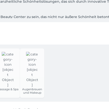
anzheitliche Schönheitslösungen, das sich durch innovative 
& Beauty Center zu sein, das nicht nur äußere Schönheit beton
uty Center zu sein, das über die herkömmliche Vorstellung v
ur äußerlich verschönern, sondern auch innerlich erneuern kön
rleben können und sich geschätzt fühlen;- ein Rückzugsort zu
nte Atmosphäre zur Selbstpflege, Entspannung und Inspirat
immte Gesundheits- und Schönheitslösungen anzubieten, die a
ieren. Dabei setzen wir auf innovative Technologien und Exp
, um die bestmöglichen Ergebnisse für unsere Gäste zu erziel
t als einen ganzheitlichen Ansatz, der Körper, Geist und Seele
 zu fördern, indem wir hochwertige Behandlungen anbieten, 
assage & Spa
Augenbrauen
und Makeup