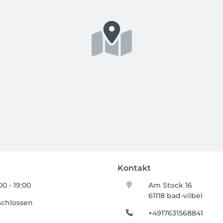
Kontakt
00 - 19:00
Am Stock 16
61118 bad-vilbel
schlossen
+4917631568841