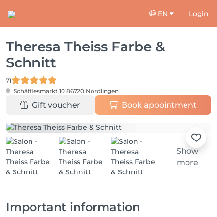
EN
Login
Theresa Theiss Farbe &
Schnitt
71
Schäfflesmarkt 10
86720 Nördlingen
Gift voucher
Book appointment
Show
more
Important information