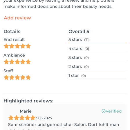
your experience by leaving a review and help others
make informed decisions about their beauty needs.
Add review
Details
Overall
5
End result
5
stars
(71)
4
stars
(0)
Ambiance
3
stars
(0)
2
stars
(0)
Staff
1
star
(0)
Highlighted reviews:
Marie
Verified
3.05.2025
Sehr schöner und gemütlicher Salon. Dort fühlt man