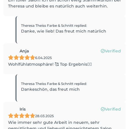
Ein toller Salon! Ich bin schon ewig Stammkundin bei
Theresa und bleibe es natürlich auch weiterhin.
Theresa Theiss Farbe & Schnitt
replied
:
Danke, wie lieb! Das freut mich natürlich
Anja
Verified
6.04.2025
Wohlfühlatmosphäre! 🥰 Top Ergebnis👍🏻
Theresa Theiss Farbe & Schnitt
replied
:
Dankeschön, das freut mich
Iris
Verified
28.03.2025
Wie immer sehr gute Arbeit in neuem, sehr
gemütlichem und liebevoll eingerichtetem Salon