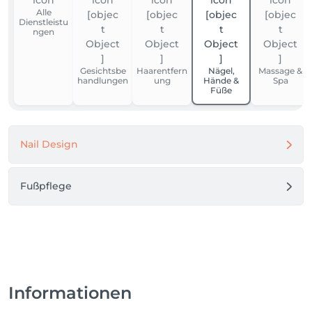
Alle
Dienstleistu
ngen
Gesichtsbe
Haarentfern
Nägel,
Massage &
handlungen
ung
Hände &
Spa
Füße
Nail Design
Fußpflege
Informationen