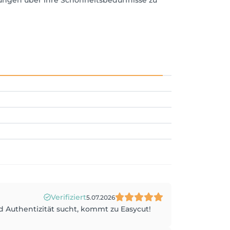
dungen über ihre Schönheitsbedürfnisse zu
Verifiziert
5.07.2026
d Authentizität sucht, kommt zu Easycut!