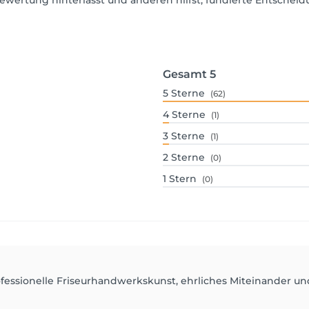
ewertung hinterlässt und anderen hilfst, fundierte Entschei
Gesamt
5
5
Sterne
(62)
4
Sterne
(1)
3
Sterne
(1)
2
Sterne
(0)
1
Stern
(0)
rofessionelle Friseurhandwerkskunst, ehrliches Miteinander un